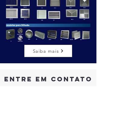
Saiba mais
ENTRE EM CONTATO
Estrada da Luz - s/n glp A3, Santo
Aleixo,
Jaboatão dos Guararapes, PE, CEP
54120-046
Telefone
:
(81) 3481-5555